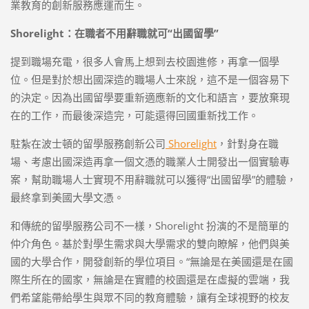
業教育的創新服務應運而生。
Shorelight
：在職者不用辭職就可“出國留學”
提到職場充電，很多人會馬上想到去校園進修，再拿一個學
位。但是對於想出國深造的職場人士來說，這不是一個容易下
的決定。因為出國留學要重新適應新的文化和語言，要放棄現
在的工作，而最後深造完，可能還得回國重新找工作。
駐紮在波士頓的留學服務創新公司
Shorelight
，針對身在職
場、考慮出國深造再拿一個文憑的職業人士開發出一個實驗專
案，幫助職場人士實現不用辭職就可以獲得“出國留學”的體驗，
最終拿到美國大學文憑。
和傳統的留學服務公司不一樣，Shorelight 扮演的不是簡單的
仲介角色。基於對學生需求與大學需求的雙向瞭解，他們與美
國的大學合作，開發創新的學位項目。“無論是在美國還是在國
際生所在的國家，無論是在實體的校園還是在虛擬的雲端，我
們希望能帶給學生與眾不同的教育體驗，讓有全球視野的校友