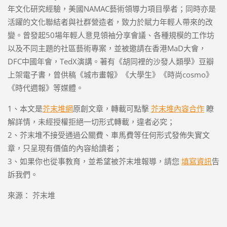
年文化研究經驗，美國NAMAC藝術領導力項目學者；同時亦是
活躍的文化聯結者與社群營造者，致力於賦力年輕人帶來的改
變。曾發起50場年輕人意見領袖分享會議、各種規模的工作坊
以及不同主題的社區藝術專案，並被邀請在香港MaD大會，
DFC中國年會，TedX演講。著有《胡同裡的沙發人類學》豆瓣
上架電子書，曾供稿《城市畫報》《大學生》《時尚cosmo》
《時代週報》等媒體。
1、本文是
芥末堆網
原創文章，轉載可點擊
芥末堆內容合作
瞭
解詳情，未經授權拒絕一切形式轉載，違者必究；
2、芥末堆不接受通過公關費、車馬費等任何形式發佈失實文
章，只呈現有價值的內容給讀者；
3、如果你也從事教育，並希望被芥末堆報導，請您
填寫資訊
告
訴我們。
來源： 芥末堆