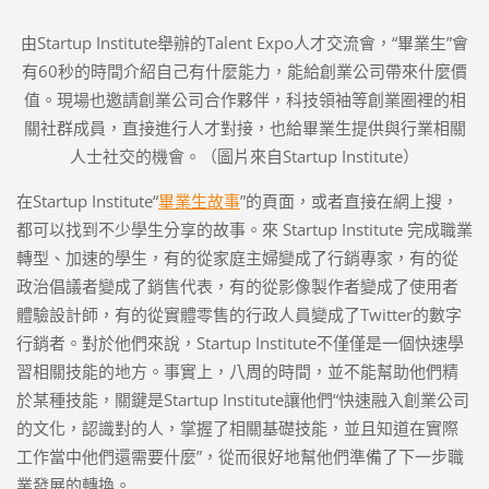
由Startup Institute舉辦的Talent Expo人才交流會，“畢業生”會
有60秒的時間介紹自己有什麼能力，能給創業公司帶來什麼價
值。現場也邀請創業公司合作夥伴，科技領袖等創業圈裡的相
關社群成員，直接進行人才對接，也給畢業生提供與行業相關
人士社交的機會。（圖片來自Startup Institute）
在Startup Institute“
畢業生故事
”的頁面，或者直接在網上搜，
都可以找到不少學生分享的故事。來 Startup Institute 完成職業
轉型、加速的學生，有的從家庭主婦變成了行銷專家，有的從
政治倡議者變成了銷售代表，有的從影像製作者變成了使用者
體驗設計師，有的從實體零售的行政人員變成了Twitter的數字
行銷者。對於他們來說，Startup Institute不僅僅是一個快速學
習相關技能的地方。事實上，八周的時間，並不能幫助他們精
於某種技能，關鍵是Startup Institute讓他們“快速融入創業公司
的文化，認識對的人，掌握了相關基礎技能，並且知道在實際
工作當中他們還需要什麼”，從而很好地幫他們準備了下一步職
業發展的轉換。