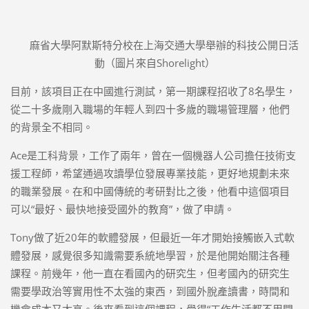
麻省大學阿默斯特分校在上海交通大學舉辦的科技公開日活
動（圖片來自Shorelight）
目前，該項目正在中國進行測試，第一期課程招收了8名學生，
從二十多歲剛入職場的年輕人到四十多歲的職場管理層，他們
的背景全不相同。
Ace是工科背景，工作了兩年，曾在一個機器人公司擔任技術支
援工程師，希望通過攻讀學位發展專業技能，更好地規劃未來
的職業發展。在和中國傳統的考研對比之後，他看中這個項目
可以“最好、最快地接受國外的教育”，做了申請。
Tony做了近20年的軟體發展，但最近一年才開始接觸嵌入式軟
體發展，感覺很多知識需要系統地學習，於是他開始關注各種
課程。前幾年，他一直在看國內的研究生，但考國內的研究生
需要學政治等實用性不太強的東西，到國外脫產讀書，時間和
機會成本又太高。後來看到這個課程，覺得“工作生活都不用間