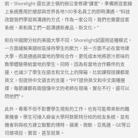
前，Shorelight 還在波士頓的辦公室修建“課室”，準備將這套線
上系統應用於總部與世界各地100多名員工的即時溝通。“科技
改變我們學習與溝通的方式，作為一家公司，我們也需要這套
系統，來和員工們一起溝通新產品、新文化。”
和在中國開分校的美國大學不同，Shorelight試圖用這種模式，
一方面緩解美國校區接待學生的壓力，另一方面不必在當地建
大學、而是通過與當地的學校合作，更低成本地將原汁原味的
教學體驗帶給當地的學生。同時，因為有當地合作夥伴的支
援，也減少了學生在語言和文化上的障礙，比如課程授課都是
英文，但提供中文語言的支援，“PPT提供英文和中文兩種選
擇，每節課都有兩個懂中文的老師在現場，實在不行，還可以
問他們”。
此外，專案不但不影響學生現有的工作，也有可能帶來新的職
業機會。學生可接入麻省大學阿默斯特分校的校友系統，並有
機會到與校方建立聯繫的博時、蘋果、微軟、亞馬遜、GE等公
司做項目、實習、甚至就業。