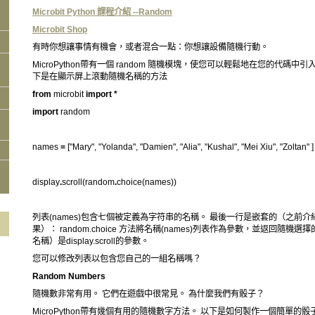
Microbit Python 課程介紹 --Random
Microbit Shop
有時你想讓事情有機會，或者混合一點：你想讓設備隨機行動。
MicroPython帶有一個 random 隨機模塊，使您可以輕鬆地在您的代碼
下是在顯示屏上滾動隨機名稱的方法
from
microbit
import
*
import
random
names
=
["Mary", "Yolanda", "Damien", "Alia", "Kushal", "Mei Xiu", "Zoltan" ]
display
.
scroll(random
.
choice(names))
列表(names)包含七個被定義為字符串的名稱。 最後一行是嵌套的（之前介紹
果）： random.choice 方法將名稱(names)列表作為參數，並返回隨機
名稱）是display.scroll的參數。
您可以修改列表以包含您自己的一組名稱嗎？
Random Numbers
隨機數非常有用。 它們在遊戲中很常見。 為什麼我們有骰子？
MicroPython帶有幾個有用的隨機數字方法。 以下是如何製作一個簡單的骰