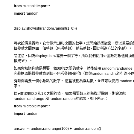
from
microbit
import
*
import
random
display
.
show(str(random
.
randint(1, 6)))
每次設備重置時，它會顯示1到6之間的數字。您開始熟悉嵌套，所以重要的是要注意r
個參數之間返回一個整數（包括整數） 稱為整數 - 因此稱為方法的名稱）。
請注意，因為display.show需要一個字符，所以我們使用str函數將數值轉
換成"6"）。
如果你知道你總是想要一個0到N之間的數字，然後使用 random.randran
它將返回隨機整數直到但不包括參數N的值（這與random.randint的行為不
有時你需要一個小數點的數字。 這些被稱為浮點數，並且可以使用 random.r
字。
這只能返回0.0 和1.0之間的值。 如果需要較大的隨機浮點數，則會添加
random.randrange 和 random.random的結果，如下所示：
from
microbit
import
*
import
random
answer
=
random
.
randrange(100)
+
random
.
random()