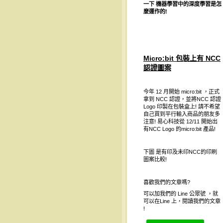
一下
機器學習中的深度學習是怎
麼運作的
!
Micro:bit 包裝上有 NCC
認證圖案
今年 12 月開始 micro:bit ，正式
拿到 NCC 認證，並將NCC 認證
Logo 印製在包裝盒上! 請不希望
自己買到平行輸入商品的朋友多
注意! 易心科技從 12/11 開始出
有NCC Logo 的micro:bit 產品!
下圖 是有印及未印NCC的印刷
圖案比較!
喜歡我們的文章嗎?
可以加我們的 Line 公眾號 ，就
可以在Line 上，閱讀我們的文章
!