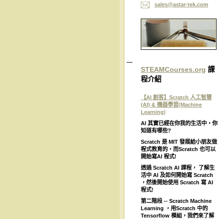
sales@as
tar-tek.
com
STEAMCourses.org
課
程介紹
【AI 創客】Scratch 人工智慧
(AI) & 機器學習(Machine
Learning)
AI
其實已經在你我的生活中，你
知道有哪些
?
Scratch
是
MIT
發展給小朋友做
程式教育的，而
Scratch
也可以
開始寫
AI
程式
!
透過
Scratch AI
課程，
了解生
活中
AI
及如何開始寫
Scratch
，然後開始使用
Scratch
寫
AI
程式
!
第二階段
-- Scratch Machine
Learning
，用
Scratch
中的
Tensorflow
模組，我們來了解