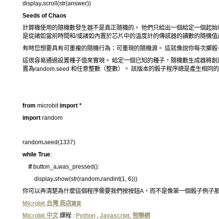
display
.
scroll(str(answer))
Seeds of Chaos
計算機使用的隨機數發生器不是真正隨機的。 他們只給出一個給定一個起始
是從諸如當前時間和/或諸如內置於芯片中的溫度計的傳感器的讀數的隨機值
有時您想要具有可重複的隨機行為：可重現的隨機源。 這就像說你每次擲骰
這很容易通過設置種子值來實現。 給定一個已知的種子，隨機數生成器將創
置為random.seed 和任意整數（整數）。 該版本的骰子程序總是產生相同
from
microbit
import
*
import
random
random
.
seed(1337)
while
True
:
if
button_a
.
was_pressed():
display
.
show(str(random
.
randint(1, 6)))
你可以弄清楚為什麼這個程序需要我們按按鈕A，而不是像第一個骰子例子
Microbit 台灣 商店
購買
Microbit 中文
課程 :
Python
,
Javascript
,
物聯網