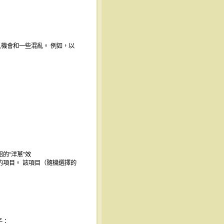
中引入機會和一些混亂。 例如，以
的“洋蔥”效
選擇的項目。 該項目（隨機選擇的
子：