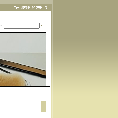
購物車:
$0
(項目:
0
)
尋：