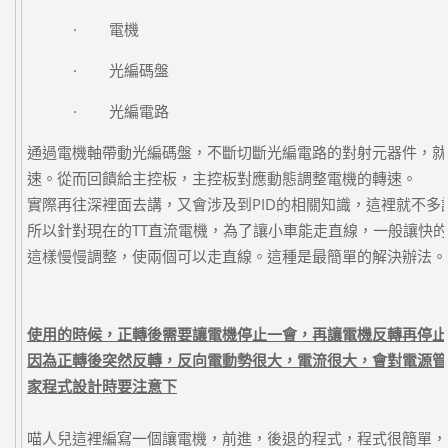
· 電機
· 光編碼盤
· 光編電路
通過電機軸帶動光編碼盤，不斷切斷光編電路的對射元器件，就
速。從而回饋給主控板，主控板對應動態調整電機的轉速。
實際再往深裡面去講，又會涉及到PID的相關知識，這裡就不多
所以針對現在的TT直流電機，為了讓小車能走直線，一般讓快的
這樣慢慢調整，使兩個可以走直線。這種是最簡單的解決辦法。
使用的時候，正轉後需要讓電機停止一會，再讓電機反轉再停止
因為正轉後突然反轉，反向電動勢很大，電流很大，會對電源管
家程式設計時要注意下
喵人兒這裡編寫一個讓電機，前進，後退的程式，程式很簡單，