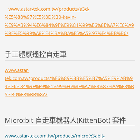
www.astar-tek.com.tw/products/a3d-
%E5%88%97%E5%8D%B0-kevin-
%E9%AB%94%E6%84%9F%E9%81%99%E6%8E%A7%E6%A9
%9F%E5%99%A8%E4%BA%BA%E5%A5%97%E4%BB%B6/
手工體感遙控自走車
www.astar-
tek.com.tw/products/%E6%89%8B%E5%B7%A5%E9%AB%9
4%E6%84%9F%E9%81%99%E6%8E%A7%E8%87%AA%E8%B
5%B0%E8%BB%8A/
Micro:bit 自走車機器人(KittenBot) 套件
www.astar-tek.com.tw/products/micro%3abit-