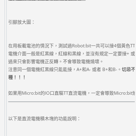
引腳放大圖：
在用板載電池的情況下，測試過Robot:bit一共可以接4個黃色
電機介面一般是紅黑線，紅線和黑線，並沒有規定一定要接+ 
過來只會影響電機正反轉。不會導致電機燒壞。
注意同一個電機紅黑線只能能接，A+和A- 或者 B+和B-。
切忌不能
種！！！
如果用Micro:bit的IO口直驅TT直流電機，一定會導致Micro:b
以下是直流電機積木塊的功能說明：