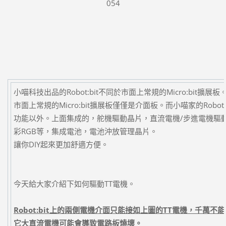
054
小喵科技出品的Robot:bit不同於市面上常規的Micro:bit擴展板
市面上常規的Micro:bit擴展板僅僅是介面板。而小喵家的Robot
功能以外。上面集成的，舵機驅動晶片，直流電機/步進電機驅
彩RGB等，集成電池，電池沖放管理晶片。
讓你DIY起來更加舒適方便。
今天給大家介紹下如何驅動TT電機。
Robot:bit
上的兩側電機介面只能接如上圖的TT電機，千萬不
它大直流電機可能會導致電路板燒壞。