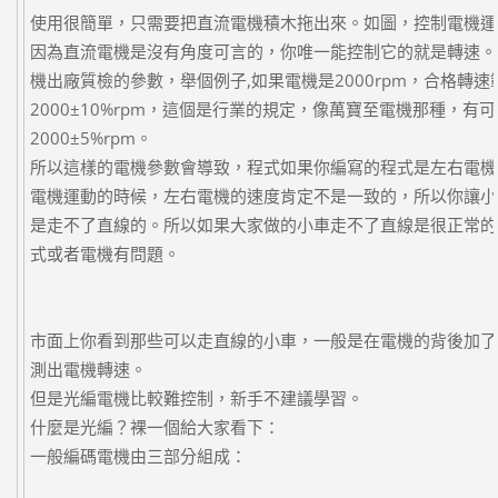
使用很簡單，只需要把直流電機積木拖出來。如圖，控制電機運
因為直流電機是沒有角度可言的，你唯一能控制它的就是轉速。
機出廠質檢的參數，舉個例子,如果電機是2000rpm，合格轉速
2000±10%rpm，這個是行業的規定，像萬寶至電機那種，有
2000±5%rpm。
所以這樣的電機參數會導致，程式如果你編寫的程式是左右電機
電機運動的時候，左右電機的速度肯定不是一致的，所以你讓小
是走不了直線的。所以如果大家做的小車走不了直線是很正常的
式或者電機有問題。
市面上你看到那些可以走直線的小車，一般是在電機的背後加了
測出電機轉速。
但是光編電機比較難控制，新手不建議學習。
什麼是光編？裸一個給大家看下：
一般編碼電機由三部分組成：