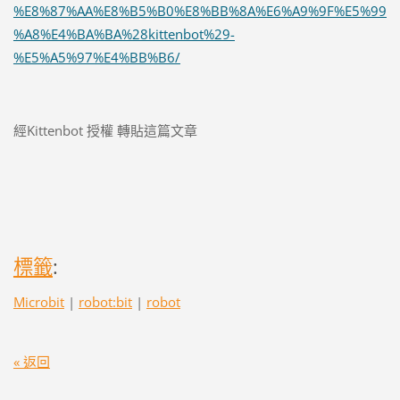
%E8%87%AA%E8%B5%B0%E8%BB%8A%E6%A9%9F%E5%99
%A8%E4%BA%BA%28kittenbot%29-
%E5%A5%97%E4%BB%B6/
經Kittenbot 授權 轉貼這篇文章
標籤
:
Microbit
|
robot:bit
|
robot
« 返回