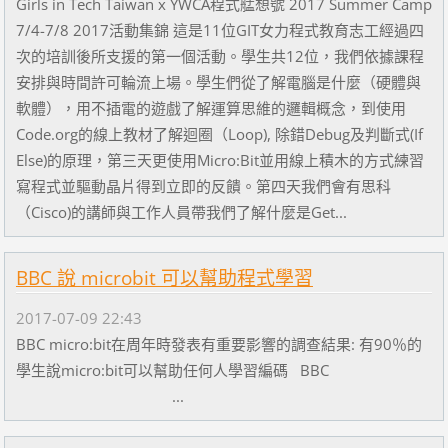
Girls in Tech Taiwan x YWCA程式艋想號 2017 Summer Camp
7/4-7/8 2017活動集錦 這是11位GIT女力程式教育志工經過四
次的培訓後所支援的第一個活動。學生共12位，我們依據課程
安排與時間許可輪流上場。學生們從了解電腦是什麼（硬體與
軟體），用不插電的遊戲了解運算思維的邏輯概念，到使用
Code.org的線上教材了解迴圈（Loop), 除錯Debug及判斷式(If
Else)的原理，第三天更使用Micro:Bit並用線上積木的方式練習
寫程式並驅動晶片得到立即的反饋。第四天我們會有思科
（Cisco)的講師與工作人員帶我們了解什麼是Get...
BBC 說 microbit 可以幫助程式學習
2017-07-09 22:43
BBC micro:bit在周年時發表有重要影響的調查結果: 有90％的
學生說micro:bit可以幫助任何人學習編碼 BBC
...