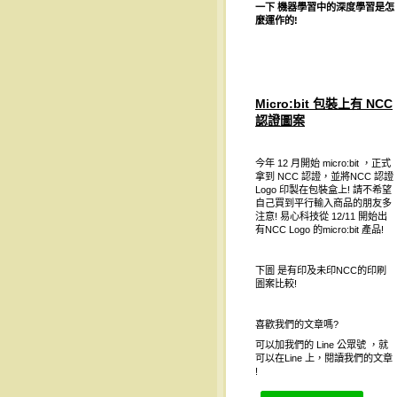
一下
機器學習中的深度學習是怎
麼運作的
!
Micro:bit 包裝上有 NCC
認證圖案
今年 12 月開始 micro:bit ，正式
拿到 NCC 認證，並將NCC 認證
Logo 印製在包裝盒上! 請不希望
自己買到平行輸入商品的朋友多
注意! 易心科技從 12/11 開始出
有NCC Logo 的micro:bit 產品!
下圖 是有印及未印NCC的印刷
圖案比較!
喜歡我們的文章嗎?
可以加我們的 Line 公眾號 ，就
可以在Line 上，閱讀我們的文章
!