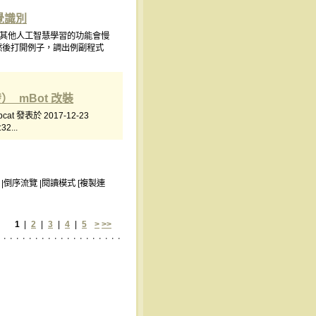
視覺識別
VE 發表 其他人工智慧學習的功能會慢
然後打開例子，調出例副程式
）_mBot 改裝
at 發表於 2017-12-23
2...
圖 |倒序流覽 |閱讀模式 [複製連
1
|
2
|
3
|
4
|
5
>
>>