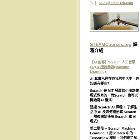
sales@as
tar-tek.
com
STEAMCourses.org
課
程介紹
【AI 創客】Scratch 人工智慧
(AI) & 機器學習(Machine
Learning)
AI
其實已經在你我的生活中，你
知道有哪些
?
Scratch
是
MIT
發展給小朋友做
程式教育的，而
Scratch
也可以
開始寫
AI
程式
!
透過
Scratch AI
課程，
了解生
活中
AI
及如何開始寫
Scratch
，然後開始使用
Scratch
寫
AI
程式
!
第二階段
-- Scratch Machine
Learning
，用
Scratch
中的
Tensorflow
模組，我們來了解