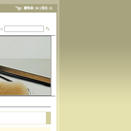
購物車:
$0
(項目:
0
)
尋：