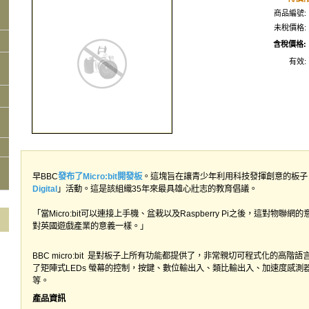
商品編號:
未稅價格:
含稅價格:
有效:
早BBC
發布了Micro:bit開發板
。這塊旨在讓青少年利用科技發揮創意的板子
Digital
」活動。這是該組織35年來最具雄心壯志的教育倡議。
「當Micro:bit可以連接上手機、盆栽以及Raspberry Pi之後，這對物聯網的
對英國遊戲產業的意義一樣。」
BBC micro:bit 是對板子上所有功能都提供了，非常親切可程式化的高
了矩陣式LEDs 螢幕的控制，按鍵、數位輸出入、類比輸出入、加速度感測
等。
產品資訊