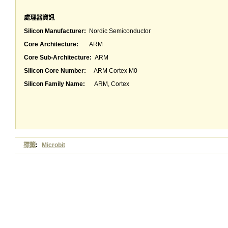
處理器資訊
Silicon Manufacturer:
Nordic Semiconductor
Core Architecture:
ARM
Core Sub-Architecture:
ARM
Silicon Core Number:
ARM Cortex M0
Silicon Family Name:
ARM, Cortex
標籤
:
Microbit