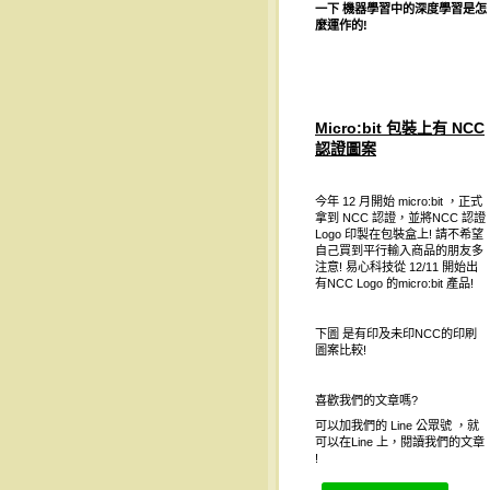
一下
機器學習中的深度學習是怎
麼運作的
!
Micro:bit 包裝上有 NCC
認證圖案
今年 12 月開始 micro:bit ，正式
拿到 NCC 認證，並將NCC 認證
Logo 印製在包裝盒上! 請不希望
自己買到平行輸入商品的朋友多
注意! 易心科技從 12/11 開始出
有NCC Logo 的micro:bit 產品!
下圖 是有印及未印NCC的印刷
圖案比較!
喜歡我們的文章嗎?
可以加我們的 Line 公眾號 ，就
可以在Line 上，閱讀我們的文章
!