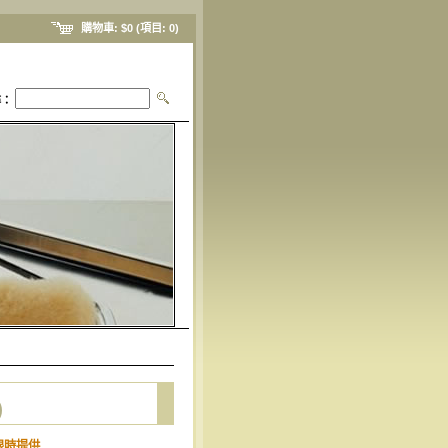
購物車:
$0
(項目:
0
)
尋：
)
限時提供