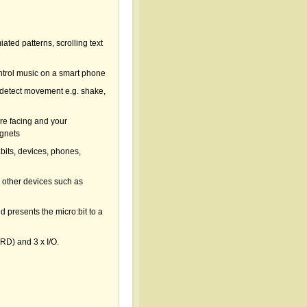
ted patterns, scrolling text
trol music on a smart phone
detect movement e.g. shake,
re facing and your
agnets
its, devices, phones,
 other devices such as
 presents the micro:bit to a
RD) and 3 x I/O.