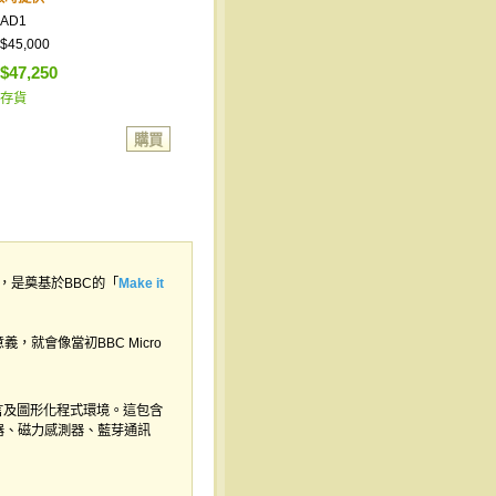
AD1
$45,000
$47,250
存貨
，是奠基於BBC的「
Make it
意義，就會像當初BBC Micro
階語言及圖形化程式環境。這包含
器、磁力感測器、藍芽通訊