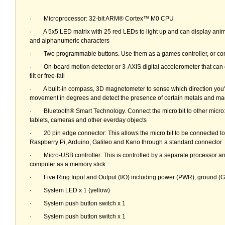
· Microprocessor: 32-bit ARM® Cortex™ M0 CPU
· A 5x5 LED matrix with 25 red LEDs to light up and can display animia
and alphanumeric characters
· Two programmable buttons. Use them as a games controller, or con
· On-board motion detector or 3-AXIS digital accelerometer that can 
tilt or free-fall
· A built-in compass, 3D magnetometer to sense which direction you'
movement in degrees and detect the presence of certain metals and m
· Bluetooth® Smart Technology. Connect the micro:bit to other micro:b
tablets, cameras and other everday objects
· 20 pin edge connector: This allows the micro:bit to be connected to
Raspberry Pi, Arduino, Galileo and Kano through a standard connector
· Micro-USB controller: This is controlled by a separate processor and
computer as a memory stick
· Five Ring Input and Output (I/O) including power (PWR), ground (G
· System LED x 1 (yellow)
· System push button switch x 1
· System push button switch x 1