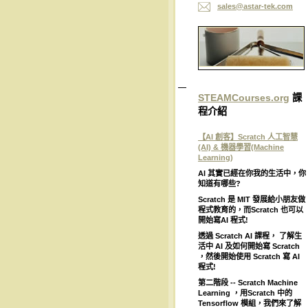
sales@as
tar-tek.
com
STEAMCourses.org
課
程介紹
【AI 創客】Scratch 人工智慧
(AI) & 機器學習(Machine
Learning)
AI
其實已經在你我的生活中，你
知道有哪些
?
Scratch
是
MIT
發展給小朋友做
程式教育的，而
Scratch
也可以
開始寫
AI
程式
!
透過
Scratch AI
課程，
了解生
活中
AI
及如何開始寫
Scratch
，然後開始使用
Scratch
寫
AI
程式
!
第二階段
-- Scratch Machine
Learning
，用
Scratch
中的
Tensorflow
模組，我們來了解