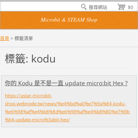
搜尋網站
$0
Microbit & STEAM Shop
首頁
>
標籤清單
標籤: kodu
你的 Kodu 是不是一直 update micro:bit Hex ?
https://astar-microbit-
shop.webnode.tw/news/%e4%bd%a0%e7%9a%84-kodu-
%e6%98%af%e4%b8%8d%e6%98%af%e4%b8%80%e7%9b
%b4-update-micro%3abit-hex/