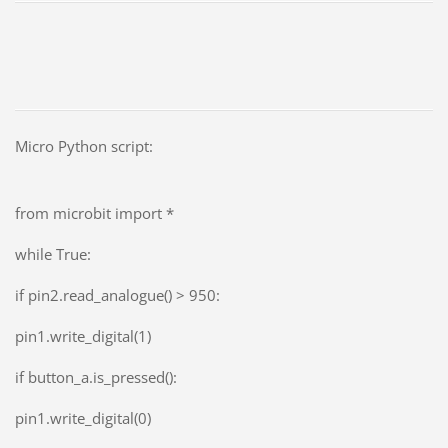
Micro Python script:
from microbit import *
while True:
if pin2.read_analogue() > 950:
pin1.write_digital(1)
if button_a.is_pressed():
pin1.write_digital(0)