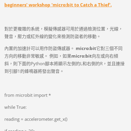
beginners' workshop 'micro:bit to Catch a Thief'.
對於更複雜的系統，模擬傳感器可用於通過檢測位置，光線，
聲音，壓力或紅外線的變化來檢測防盜者的移動。
內置的加速計可以用作防盜傳感器。
micro:bit
它對三個不同
方向的移動非常敏感。 例如，如果
micro:bit
向左或向右傾
斜，則下面的Python腳本將顯示左側的L和右側的R，並且連接
到引腳1的蜂鳴器將發出聲音。
from microbit import *
while True:
reading = accelerometer.get_x()
if reading > 20: