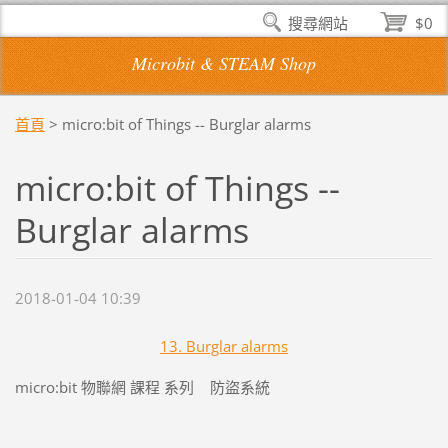
搜尋網站
$0
Microbit & STEAM Shop
首頁
>
micro:bit of Things -- Burglar alarms
micro:bit of Things --
Burglar alarms
2018-01-04 10:39
13. Burglar alarms
micro:bit 物聯網 課程 系列 防盜系統