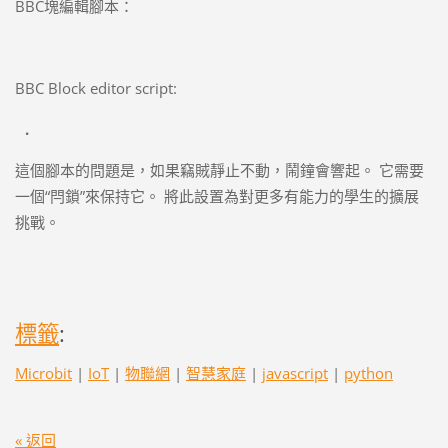
BBC塊編輯腳本：
BBC Block editor script:
.
這個腳本的問題是，如果竊賊靜止不動，鬧鐘會響起。 它需要
一個“閂鎖”來保持它。 將此設置為對更多有能力的學生的擴展
挑戰。
標籤
:
Microbit
|
IoT
|
物聯網
|
智慧家庭
|
javascript
|
python
« 返回