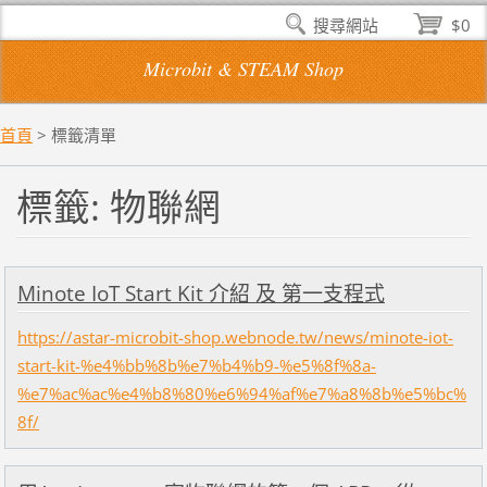
搜尋網站
$0
Microbit & STEAM Shop
首頁
>
標籤清單
標籤: 物聯網
Minote IoT Start Kit 介紹 及 第一支程式
https://astar-microbit-shop.webnode.tw/news/minote-iot-
start-kit-%e4%bb%8b%e7%b4%b9-%e5%8f%8a-
%e7%ac%ac%e4%b8%80%e6%94%af%e7%a8%8b%e5%bc%
8f/