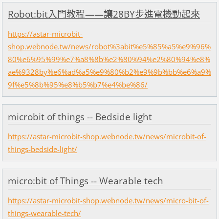
Robot:bit入門教程——讓28BY步進電機動起來
https://astar-microbit-
shop.webnode.tw/news/robot%3abit%e5%85%a5%e9%96%
80%e6%95%99%e7%a8%8b%e2%80%94%e2%80%94%e8%
ae%9328by%e6%ad%a5%e9%80%b2%e9%9b%bb%e6%a9%
9f%e5%8b%95%e8%b5%b7%e4%be%86/
microbit of things -- Bedside light
https://astar-microbit-shop.webnode.tw/news/microbit-of-
things-bedside-light/
micro:bit of Things -- Wearable tech
https://astar-microbit-shop.webnode.tw/news/micro-bit-of-
things-wearable-tech/