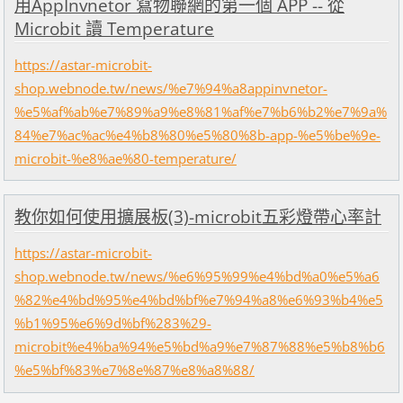
用AppInvnetor 寫物聯網的第一個 APP -- 從
Microbit 讀 Temperature
https://astar-microbit-
shop.webnode.tw/news/%e7%94%a8appinvnetor-
%e5%af%ab%e7%89%a9%e8%81%af%e7%b6%b2%e7%9a%
84%e7%ac%ac%e4%b8%80%e5%80%8b-app-%e5%be%9e-
microbit-%e8%ae%80-temperature/
教你如何使用擴展板(3)-microbit五彩燈帶心率計
https://astar-microbit-
shop.webnode.tw/news/%e6%95%99%e4%bd%a0%e5%a6
%82%e4%bd%95%e4%bd%bf%e7%94%a8%e6%93%b4%e5
%b1%95%e6%9d%bf%283%29-
microbit%e4%ba%94%e5%bd%a9%e7%87%88%e5%b8%b6
%e5%bf%83%e7%8e%87%e8%a8%88/