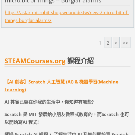
micro:bit of Things -- Burglar alarms
https://astar-microbit-shop.webnode.tw/news/micro-bit-of-
things-burglar-alarms/
1
2
>
>>
STEAMCourses.org
課程介紹
【AI 創客】Scratch 人工智慧 (AI) & 機器學習(Machine
Learning)
AI
其實已經在你我的生活中，你知道有哪些
?
Scratch
是
MIT
發展給小朋友做程式教育的，而
Scratch
也可
以開始寫
AI
程式
!
透過
Scratch AI
課程，
了解生活中
AI
及如何開始寫
Scratch