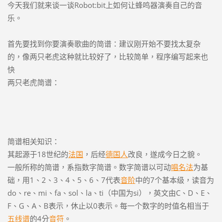
今天我们就来谈一谈Robot:bit上如何让蜂鸣器演奏自己的音
乐。
首先要找到你要演奏歌曲的简谱：建议刚开始不要找太复杂
的，像两只老虎这种就比较好了，比较简单，程序编写起来也
快
两只老虎简谱：
简谱相关知识：
其起源于18世纪的
法国
，后经
德国人
改良，遂成今日之貌。
一般所称的简谱，系指数字简谱。数字简谱以可动
唱名法
为基
础，用1、2、3、4、5、6、7代表
音阶
中的7个基本级，读音为
do、re、mi、fa、sol、la、ti（中国为si），英文由C、D、E、
F、G、A、B表示，休止以0表示。每一个数字的时值名相当于
五线谱
的4分
音符
。