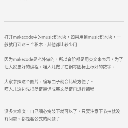
打开makecode中的music积木块，如果用到music积木块，一
般就用到这三个积木，其他都比较少用
因为makecode是老外做的，所以音阶都是用英文来表示，为了
让大家更好的编程，喵人儿做了在钢琴图标上标好的数字。
大家参照这个图片，编写曲子就会比较方便了。
喵人儿这边先把简谱翻译成英文简谱再进行编程
没多大难度，自己细心捣鼓下就可以了，只要注意下节拍就没
有问题。都是套公式的问题了