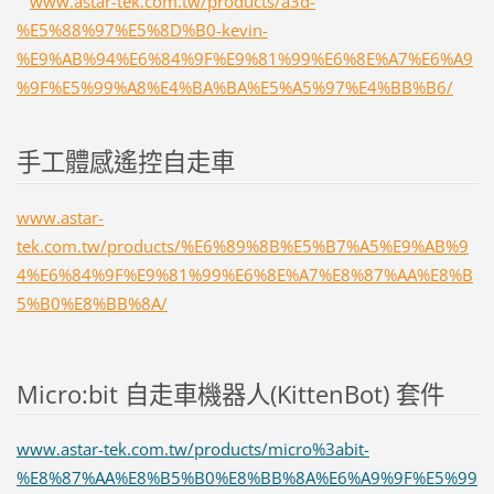
www.astar-tek.com.tw/products/a3d-
%E5%88%97%E5%8D%B0-kevin-
%E9%AB%94%E6%84%9F%E9%81%99%E6%8E%A7%E6%A9
%9F%E5%99%A8%E4%BA%BA%E5%A5%97%E4%BB%B6/
手工體感遙控自走車
www.astar-
tek.com.tw/products/%E6%89%8B%E5%B7%A5%E9%AB%9
4%E6%84%9F%E9%81%99%E6%8E%A7%E8%87%AA%E8%B
5%B0%E8%BB%8A/
Micro:bit 自走車機器人(KittenBot) 套件
www.astar-tek.com.tw/products/micro%3abit-
%E8%87%AA%E8%B5%B0%E8%BB%8A%E6%A9%9F%E5%99